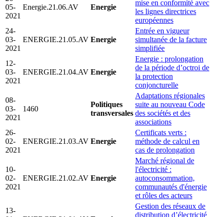
mise en conformité avec
05-
Energie.21.06.AV
Energie
les lignes directrices
2021
européennes
24-
Entrée en vigueur
03-
ENERGIE.21.05.AV
Energie
simultanée de la facture
2021
simplifiée
Energie : prolongation
12-
de la période d’octroi de
03-
ENERGIE.21.04.AV
Energie
la protection
2021
conjoncturelle
Adaptations régionales
08-
Politiques
suite au nouveau Code
03-
1460
transversales
des sociétés et des
2021
associations
26-
Certificats verts :
02-
ENERGIE.21.03.AV
Energie
méthode de calcul en
2021
cas de prolongation
Marché régional de
10-
l'électricité :
02-
ENERGIE.21.02.AV
Energie
autoconsommation,
2021
communautés d'énergie
et rôles des acteurs
Gestion des réseaux de
13-
distribution d’électricité