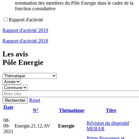
nomination des membres du Pôle Energie dans le cadre de la
fonction consultative
Rapport d'activité
Rapport d'activité 2019
Rapport d'activité 2018
Les avis
Pôle Energie
Thématique
Année
Commune
Mots
clés
Reset
Date
N°
Thématique
Titre
Trier
par
08-
Révision du dispositif
ordre
09-
Energie.21.12.AV
Energie
MEBAR
croissant
2021
Prime Prosumers et