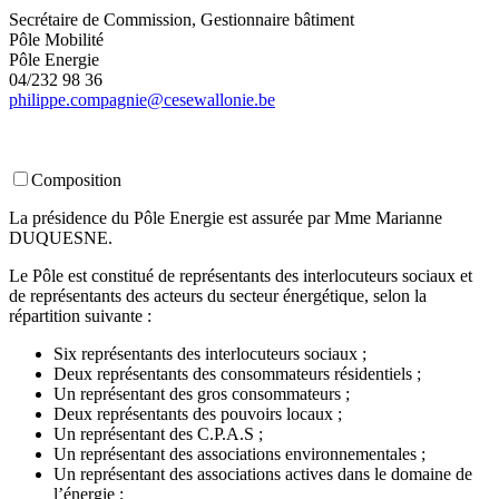
Secrétaire de Commission, Gestionnaire bâtiment
S
Pôle Mobilité
P
Pôle Energie
P
04/232 98 36
0
philippe.compagnie@cesewallonie.be
f
Composition
La présidence du Pôle Energie est assurée par Mme Marianne
DUQUESNE.
Le Pôle est constitué de représentants des interlocuteurs sociaux et
de représentants des acteurs du secteur énergétique, selon la
répartition suivante :
Six représentants des interlocuteurs sociaux ;
Deux représentants des consommateurs résidentiels ;
Un représentant des gros consommateurs ;
Deux représentants des pouvoirs locaux ;
Un représentant des C.P.A.S ;
Un représentant des associations environnementales ;
Un représentant des associations actives dans le domaine de
l’énergie ;