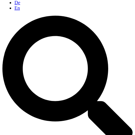
De
En