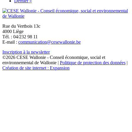
suivante
Dernière
Dernier »
page
Rue du Vertbois 13c
4000 Liège
Tél. : 04/232 98 11
E-mail :
communication@cesewallonie.be
Inscription à la newsletter
©2026 CESE Wallonie - Conseil économique, social et
environnemental de Wallonie |
Politique de protection des données
|
Création de site internet : Expansion