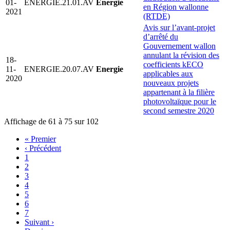
01-
ENERGIE.21.01.AV
Energie
en Région wallonne
2021
(RTDE)
Avis sur l’avant-projet
d’arrêté du
Gouvernement wallon
annulant la révision des
18-
coefficients kECO
11-
ENERGIE.20.07.AV
Energie
applicables aux
2020
nouveaux projets
appartenant à la filière
photovoltaïque pour le
second semestre 2020
Affichage de 61 à 75 sur 102
Première
« Premier
page
Page
‹ Précédent
Pagination
précédente
Page
1
Page
2
Page
3
Page
4
Page
5
Page
6
Page
7
Page
Suivant ›