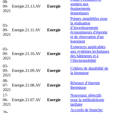
08-
soutien aux
09-
Energie.21.13.AV
Energie
équipements
2021
domotiques
Primes simplifiées pour
la réalisation
03-
d’investissements
09-
Energie.21.11.AV
Energie
économiseurs d'énergie
2021
et de rénovation d'un
logement
Exigences applicables
03-
aux systèmes techniques
09-
Energie.21.10.AV
Energie
des bâtiments et à
2021
l’électromobilité
03-
Critères de durabilité de
09-
Energie.21.09.AV
Energie
la biomasse
2021
08-
Réseaux d’énergie
07-
Energie.21.08.AV
Energie
thermique
2021
17-
Nouveaux objectifs
06-
Energie.21.07.AV
Energie
pour la méthodologie
2021
tarifaire
Accords de branche:
26-