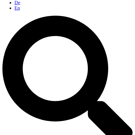
De
En