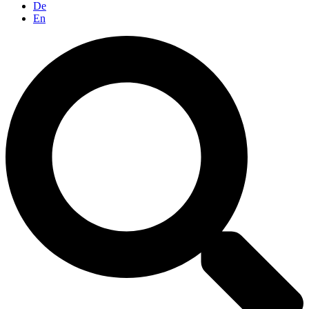
De
En