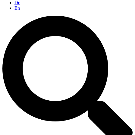
De
En