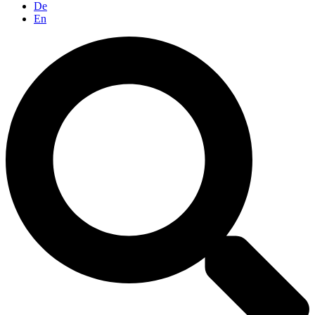
De
En