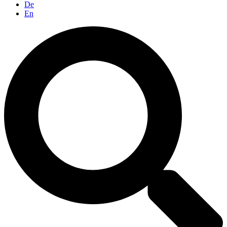
De
En