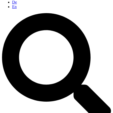
De
En