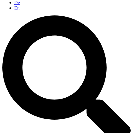
De
En