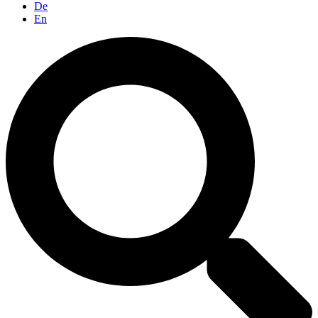
De
En